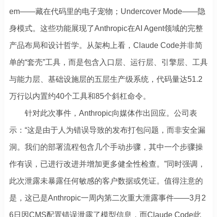
em——藏在代码里的电子宠物；Undercover Mode——隐
身模式。这些功能展现了Anthropic在AI Agent领域的完整
产品布局和设计哲学。从架构上看，Claude Code并非简
单的“套壳”工具，而是包含入口层、运行层、引擎层、工具
与能力层、基础设施层的五层生产级系统，代码量达51.2
万行以内置约40个工具和85个斜杠命令。
针对此次事件，Anthropic向媒体作出回应。公司表
示：“这是由于人为错误导致的发布打包问题，而非安全漏
洞。我们的部署流程包含几个手动步骤，其中一个步骤操
作有误，已进行改进并增加更多健全性检查。”同时强调，
此次泄露未暴露任何敏感的客户数据或凭证。值得注意的
是，这已是Anthropic一周内第二次重大泄露事件——3月2
6日因CMS配置错误泄露了模型信息，而Claude Code此