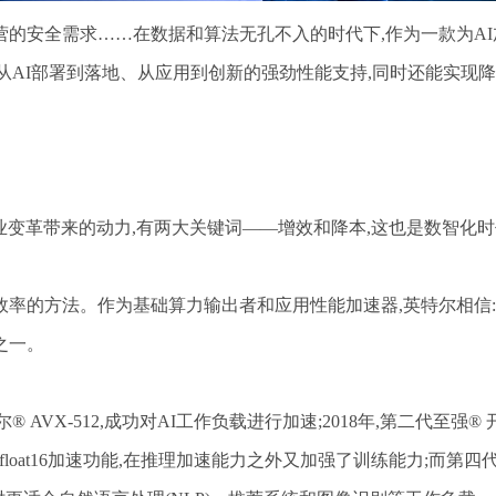
的安全需求……在数据和算法无孔不入的时代下,作为一款为AI加
从AI部署到落地、从应用到创新的强劲性能支持,同时还能实现
行业变革带来的动力,有两大关键词——增效和降本,这也是数智化
用效率的方法。作为基础算力输出者和应用性能加速器,英特尔相信:
之一。
 AVX-512,成功对AI工作负载进行加速;2018年,第二代至强®️ 开
loat16加速功能,在推理加速能力之外又加强了训练能力;而第四代