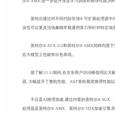
尔®️ AMX,进一步提升深度学习训练和推理性能,
英特尔通过对不同代际至强
®️ 可扩展处理器
业也可以更灵活地兼顾常规通用算力和针对特定场景
英特尔
® AVX-512和英特尔®️ AMX同
在大模型上也能有出色表现。
据了解
,11.11期间,在京东用户访问峰值同
器, 大幅提升了整机性能、AI计算机视觉推理性能以及
不仅是
AI推理加速,通过内置的英特尔® SGX
处理器及英特尔®️ AMX、英特尔®️ TDX加速引