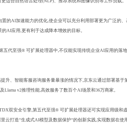
同时更适合自然语言处理(NLP)、推荐系统和图像识别等工作负载。
中内置的AI加速能力的优化,使企业可以充分利用部署更为广泛的、
的AI应用,更有利于达成降本增效的目标。
样内置于第五代至强®️ 可扩展处理器中,不仅能实现传统企业AI应用
比大幅提升、智能客服咨询服务量暴涨的情况下,京东云通过部署基于
Llama v2推理性能,高效服务了数百个AI场景和36万商家。
、TDX双安全引擎,第五代至强®️ 可扩展处理器还可实现应用级和虚
擎,阿里云打造“生成式AI模型及数据保护“的创新实践,实现数据在